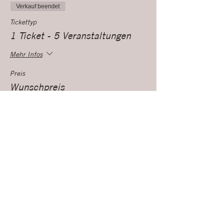
den Themenabend ab.
Verkauf beendet
Tickettyp
1 Ticket - 5 Veranstaltungen
Mehr Infos
Preis
Wunschpreis
Verkauf beendet
Tickettyp
Ich besitze ein Kombiticket
Mehr Infos
Preis
€0.00