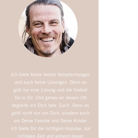
Ich biete keine leeren Versprechungen
und auch keine Lösungen. Denn es
gibt nur eine Lösung und die findest
Du in Dir. Und genau an diesen Ort
begleite ich Dich bzw. Euch. Denn es
geht nicht nur um Dich, sondern auch
um Deine Familie und Deine Kinder.
Ich biete Dir die richtigen Impulse, zur
richtigen Zeit und anhand dieser