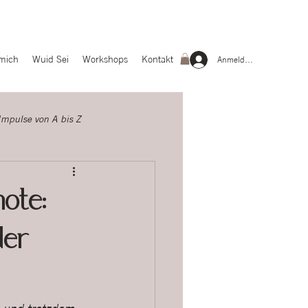
mich
Wuid Sei
Workshops
Kontakt
Anmelden
Impulse von A bis Z
ote:
der