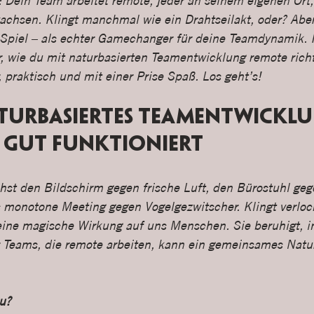
: Dein Team arbeitet remote, jeder an seinem eigenen Ort
wachsen. Klingt manchmal wie ein Drahtseilakt, oder? Aber
Spiel – als echter Gamechanger für deine Teamdynamik. 
r, wie du mit naturbasierten Teamentwicklung remote richt
, praktisch und mit einer Prise Spaß. Los geht’s!
urbasiertes Teamentwicklu
 gut funktioniert
schst den Bildschirm gegen frische Luft, den Bürostuhl geg
onotone Meeting gegen Vogelgezwitscher. Klingt verlock
eine magische Wirkung auf uns Menschen. Sie beruhigt, in
r Teams, die remote arbeiten, kann ein gemeinsames Natur
u?