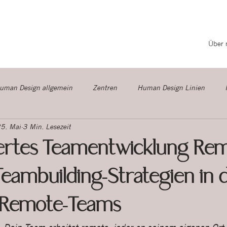
Über 
uman Design allgemein
Zentren
Human Design Linien
5. Mai
3 Min. Lesezeit
amentwicklung
ertes Teamentwicklung Rem
Teambuilding-Strategien in 
 Remote-Teams