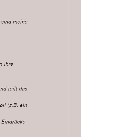
 sind meine 
n ihre 
d teilt das 
ll (z.B. ein 
r Eindrücke.