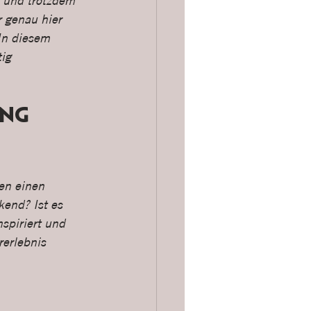
, und trotzdem 
 genau hier 
In diesem 
ig 
ng 
en einen 
end? Ist es 
spiriert und 
erlebnis 