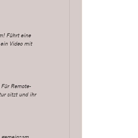
! Führt eine 
ein Video mit 
. Für Remote-
r sitzt und ihr 
e gemeinsam. 