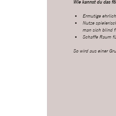
Wie kannst du das fö
Ermutige ehrlic
Nutze spielerisc
man sich blind f
Schaffe Raum fü
So wird aus einer Gr