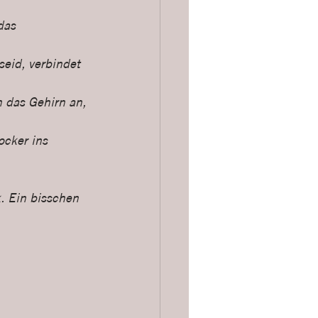
das 
eid, verbindet 
das Gehirn an, 
locker ins 
. Ein bisschen 