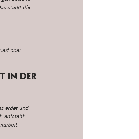
s stärkt die 
iert oder 
 in der 
ns erdet und 
, entsteht 
narbeit.