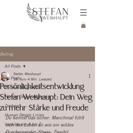
Beitrag
All Posts
Stefan Weishaupt
All Posts
16. Juni
4 Min. Lesezeit
Persönlichkeitsentwicklung
Human Design Kids
Stefan Weishaupt: Dein Weg
Human Design allgemein
zu mehr Stärke und Freude
Zentren
Human Design Linien
Du kennst das sicher: Manchmal fühlt 
Impulse von A bis Z
sich das Leben an wie ein wildes 
Durcheinander. Stress, Zweifel, 